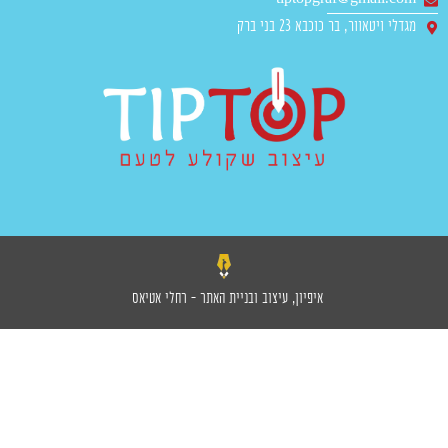
מגדלי ויטאוור, בר כוכבא 23 בני ברק
איפיון, עיצוב ובניית האתר - רחלי אטיאס