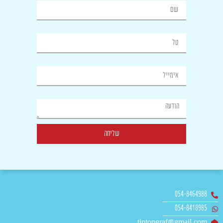
טל
אימייל
הודעה
שליחה
054-8464988
054-8418985
tiptopgraf@gmail.com