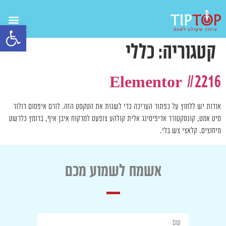
פתח 
קטגוריה:
כללי
Elementor #2216
אודות יש ללחוץ על כפתור העריכה כדי לשנות את הטקסט הזה. לורם איפסום דולור
סיט אמט, קונסקטורר אדיפיסינג אלית קולהע צופעט למרקוח איבן איף, ברומץ כלרשט
מיחוצים. קלאצי צש בלי.
אשמח לשמוע מכם
שם